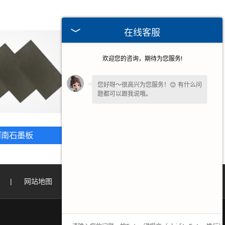
在线客服
欢迎您的咨询，期待为您服务!
您好呀～很高兴为您服务！😊 有什么问
题都可以跟我说哦。
为了给您更细致的一对一服务，方便留
一下
【手机号码】
吗？后续专员免费对
河南石墨板
河南石墨件制品
接细节。
|
网站地图
|