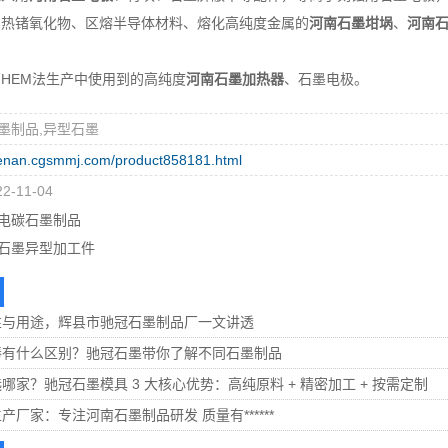
锗氧化物、区熔半导体材料、熔化高纯度金属的
河南石墨坩埚
、
河南
。
EM法生产中使用到的高纯度
河南石墨加热器
、石墨电极。
墨制品,异型石墨
henan.cgsmmj.com/product858181.html
-11-04
电碳石墨制品
石墨异型加工件
性与用途，辉县市驰冠石墨制品厂一文讲透
棒有什么区别？驰冠石墨带你了解不同石墨制品
哪家？驰冠石墨模具 3 大核心优势：高纯原料 + 精密加工 + 按需定制
厂家：专注河南石墨制品研发 质量有******